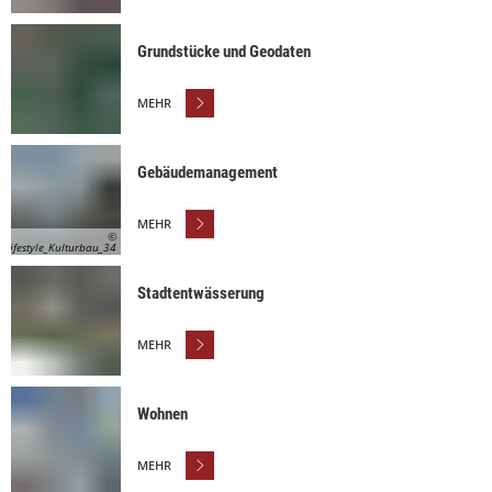
Grundstücke und Geodaten
MEHR
Gebäudemanagement
MEHR
©
_Lifestyle_Kulturbau_34
Stadtentwässerung
MEHR
Wohnen
MEHR