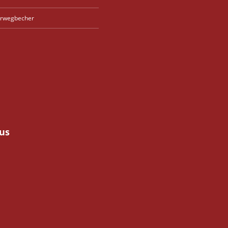
rwegbecher
us