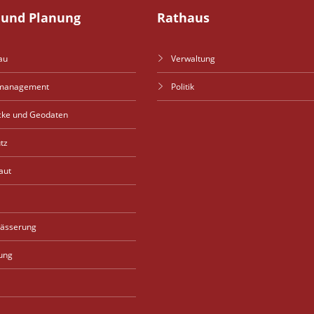
und Planung
Rathaus
au
Verwaltung
management
Politik
cke und Geodaten
tz
aut
wässerung
ung