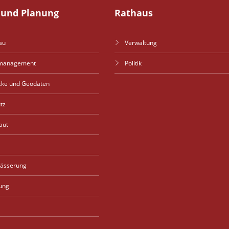
und Planung
Rathaus
au
Verwaltung
management
Politik
cke und Geodaten
tz
aut
wässerung
ung