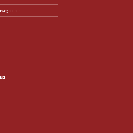
rwegbecher
us