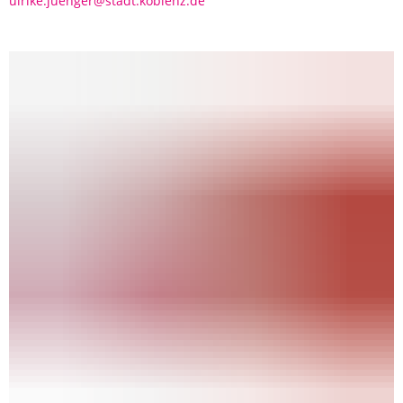
ulrike.juenger@stadt.koblenz.de