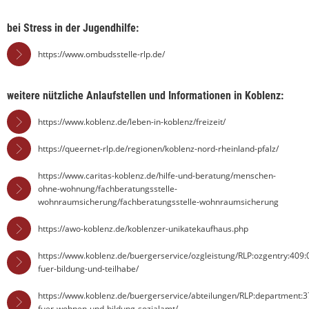
bei Stress in der Jugendhilfe:
https://www.ombudsstelle-rlp.de/
weitere nützliche Anlaufstellen und Informationen in Koblenz:
https://www.koblenz.de/leben-in-koblenz/freizeit/
https://queernet-rlp.de/regionen/koblenz-nord-rheinland-pfalz/
https://www.caritas-koblenz.de/hilfe-und-beratung/menschen-
ohne-wohnung/fachberatungsstelle-
wohnraumsicherung/fachberatungsstelle-wohnraumsicherung
https://awo-koblenz.de/koblenzer-unikatekaufhaus.php
https://www.koblenz.de/buergerservice/ozgleistung/RLP:ozgentry:409
fuer-bildung-und-teilhabe/
https://www.koblenz.de/buergerservice/abteilungen/RLP:department:3
fuer-wohnen-und-bildung-sozialamt/