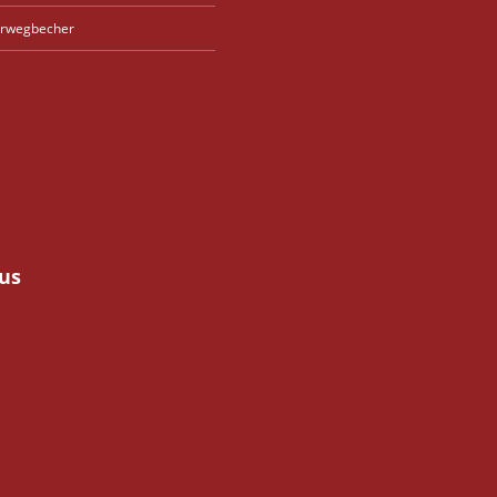
rwegbecher
us