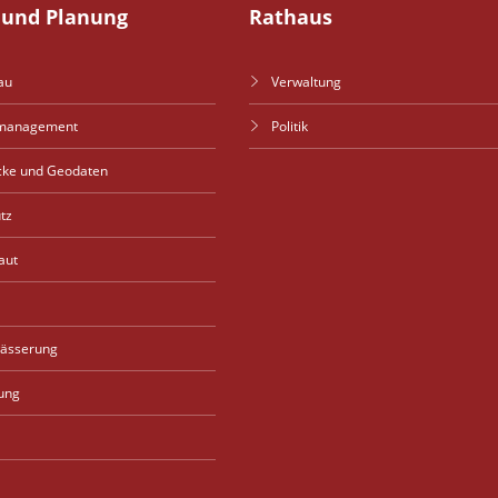
und Planung
Rathaus
au
Verwaltung
management
Politik
cke und Geodaten
tz
aut
wässerung
ung