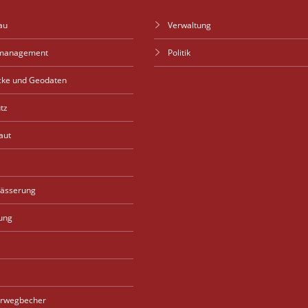
au
Verwaltung
management
Politik
cke und Geodaten
tz
aut
wässerung
ung
rwegbecher