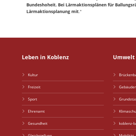
Bundeshoheit. Bei Lärmaktionsplänen für Ballungs
Lärmaktionsplanung mit
."
Leben in Koblenz
Umwelt 
Kultur
Brückenb
Freizeit
Gebäude
Sport
Grundstü
Ehrenamt
Klimaschu
Gesundheit
koblenz-b
Gleichstellung
Mobilität