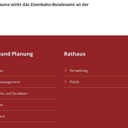
räume wirkt das Eisenbahn-Bundesamt an der
und Planung
Rathaus
au
Verwaltung
management
Politik
cke und Geodaten
tz
aut