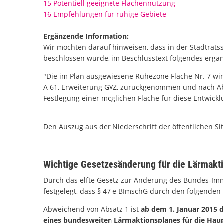
15 Potentiell geeignete Flächennutzung
16 Empfehlungen für ruhige Gebiete
Ergänzende Information:
Wir möchten darauf hinweisen, dass in der Stadtratss
beschlossen wurde, im Beschlusstext folgendes ergä
"Die im Plan ausgewiesene Ruhezone Fläche Nr. 7 w
A 61, Erweiterung GVZ, zurückgenommen und nach A
Festlegung einer möglichen Fläche für diese Entwick
Den Auszug aus der Niederschrift der öffentlichen Si
Wichtige Gesetzesänderung für die Lärmakt
Durch das elfte Gesetz zur Änderung des Bundes-Imm
festgelegt, dass § 47 e BImschG durch den folgenden 
Abweichend von Absatz 1 ist
ab dem 1. Januar 2015 
eines bundesweiten Lärmaktionsplanes für die Ha