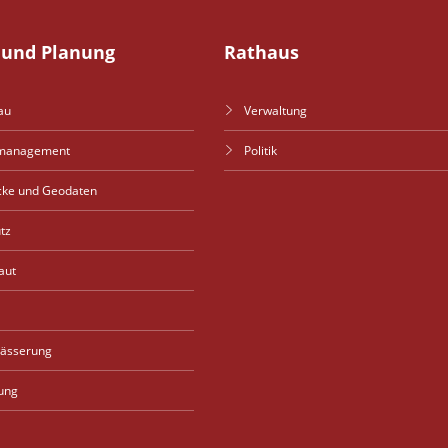
und Planung
Rathaus
au
Verwaltung
management
Politik
cke und Geodaten
tz
aut
wässerung
ung