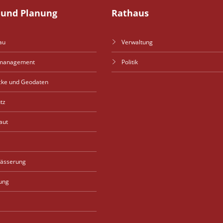
und Planung
Rathaus
au
Verwaltung
management
Politik
cke und Geodaten
tz
aut
wässerung
ung