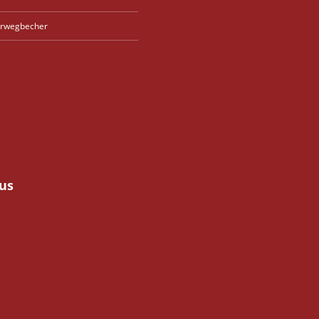
rwegbecher
us