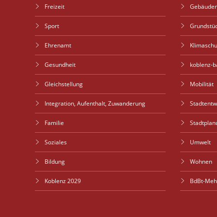
Freizeit
Gebäude
Sport
Grundstü
Ehrenamt
Klimaschu
Gesundheit
koblenz-b
Gleichstellung
Mobilität
Integration, Aufenthalt, Zuwanderung
Stadtent
Familie
Stadtplan
Soziales
Umwelt
Bildung
Wohnen
Koblenz 2029
BdBt-Meh