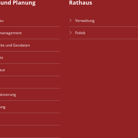
und Planung
Rathaus
au
Verwaltung
management
Politik
cke und Geodaten
tz
aut
wässerung
ung