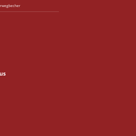
rwegbecher
us