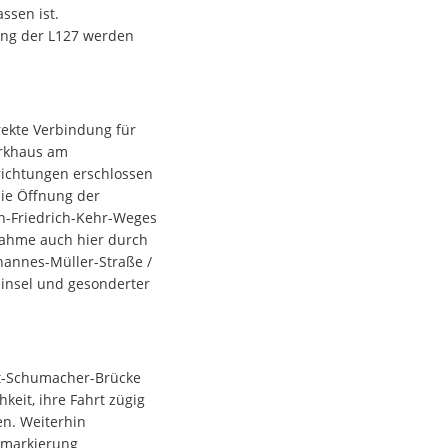
ssen ist.
ng der L127 werden
rekte Verbindung für
arkhaus am
richtungen erschlossen
ie Öffnung der
n-Friedrich-Kehr-Weges
nahme auch hier durch
annes-Müller-Straße /
linsel und gesonderter
rt-Schumacher-Brücke
it, ihre Fahrt zügig
en. Weiterhin
dsmarkierung