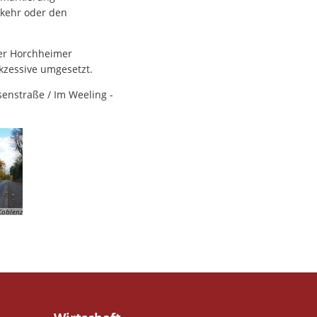
rkehr oder den
der Horchheimer
kzessive umgesetzt.
senstraße / Im Weeling -
Koblenz