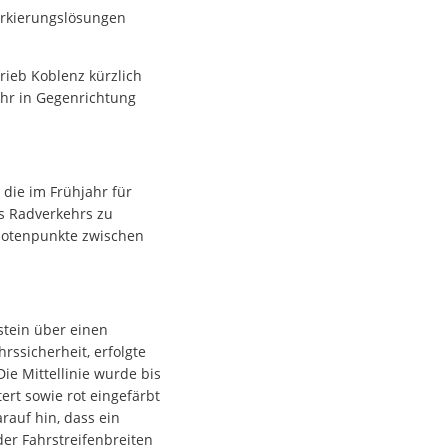
arkierungslösungen
ieb Koblenz kürzlich
hr in Gegenrichtung
 die im Frühjahr für
s Radverkehrs zu
Knotenpunkte zwischen
stein über einen
rssicherheit, erfolgte
e Mittellinie wurde bis
rt sowie rot eingefärbt
rauf hin, dass ein
er Fahrstreifenbreiten