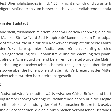
est-Überholabstandes (mind. 1,50 m) nicht möglich und zu unterla
digere Maßnahmen zum besseren Schutz von Radfahrenden entla
 in der Südstadt
raße stellt, zusammen mit dem Johann-Friedrich-Kehr-Weg, eine di
r Mainzer Straße (Nord-Süd-Hauptroute) kommend zum Fahrradp
e Strecke wurde nun für den Radverkehr komplett für beide Fahrt
den Fußverkehr optimiert. Radfahrende können zukünftig, durch d
 in Gegenrichtung der Einbahnstraße und die Widmung des Johan
traße die Achse durchgehend befahren. Begleitet wurde die Maß
Erhöhung der Radverkehrssicherheit. Die Querungen über die Joh
 sowie über die Hohenzollernstraße, inkl. Verbreiterung der Mitte
dverkehrs, wurden barrierefrei hergestellt.
ß
 Radschutzstreifen stadteinwärts zwischen Gülser Brücke und Ku
g Kemperhofweg verlängert. Radfahrende haben nun die Möglichke
reifen bis zur Anbindung der Kurt-Schumacher-Brücke fortzusetz
nale Servicebetrieb, die an einigen Stellen verblassende Bestan