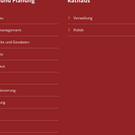
und Planung
Rathaus
au
Verwaltung
management
Politik
cke und Geodaten
tz
aut
wässerung
ung