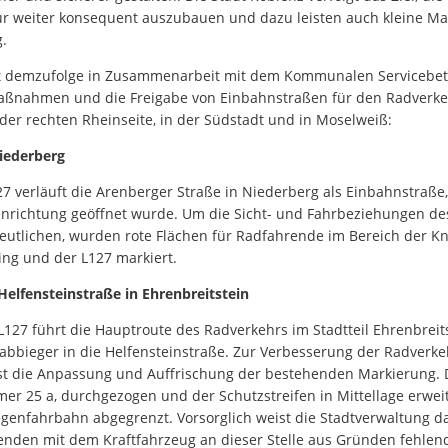
ur weiter konsequent auszubauen und dazu leisten auch kleine M
ag.
t demzufolge in Zusammenarbeit mit dem Kommunalen Servicebetr
aßnahmen und die Freigabe von Einbahnstraßen für den Radverke
f der rechten Rheinseite, in der Südstadt und in Moselweiß:
iederberg
 verläuft die Arenberger Straße in Niederberg als Einbahnstraße,
nrichtung geöffnet wurde. Um die Sicht- und Fahrbeziehungen de
eutlichen, wurden rote Flächen für Radfahrende im Bereich der 
ing und der L127 markiert.
elfensteinstraße in Ehrenbreitstein
L127 führt die Hauptroute des Radverkehrs im Stadtteil Ehrenbreit
sabbieger in die Helfensteinstraße. Zur Verbesserung der Radverkeh
st die Anpassung und Auffrischung der bestehenden Markierung. Di
 25 a, durchgezogen und der Schutzstreifen in Mittellage erweite
genfahrbahn abgegrenzt. Vorsorglich weist die Stadtverwaltung da
nden mit dem Kraftfahrzeug an dieser Stelle aus Gründen fehlend