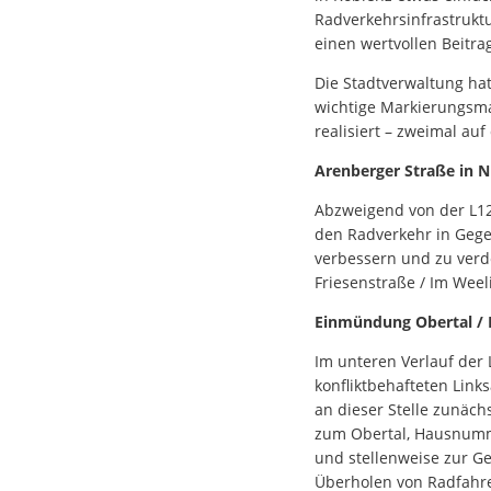
Radverkehrsinfrastrukt
einen wertvollen Beitr
Die Stadtverwaltung ha
wichtige Markierungsm
realisiert – zweimal au
Arenberger Straße in N
Abzweigend von der L127
den Radverkehr in Gege
verbessern und zu verd
Friesenstraße / Im Weel
Einmündung Obertal / H
Im unteren Verlauf der 
konfliktbehafteten Link
an dieser Stelle zunäch
zum Obertal, Hausnummer
und stellenweise zur Ge
Überholen von Radfahre