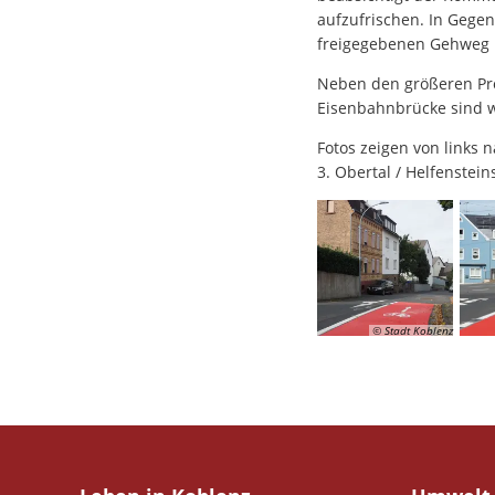
aufzufrischen. In Gege
freigegebenen Gehweg 
Neben den größeren Pro
Eisenbahnbrücke sind w
Fotos zeigen von links n
3. Obertal / Helfenstei
© Stadt Koblenz