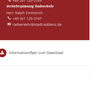
+49 261 129-3169
Verkehrsplanung Radverkehr
Herr
Ralph
Emmerich
Herr Ralph Emmerich
+49 261 129-3187
radverkehr@stadt.koblenz.de
Informationsflyer zum Download