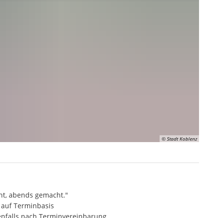
© Stadt Koblenz
ht, abends gemacht."
 auf Terminbasis
enfalls nach Terminvereinbarung