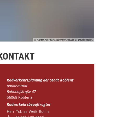
© Karte: Amt für Stadtvermessung u. Bodenmgtm.
KONTAKT
Radverkehrsplanung der Stadt Koblenz
Baudezernat
Bahnhofstraße 47
56068
Koblenz
Radverkehrsbeauftragter
Herr
Tobias
Weiß-Bollin
Herr Tobias Weiß-Bollin